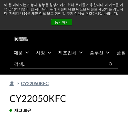
기
바
중동 지역 상황을 지속적으로 주시하고 있으며, 모든 서비스는
이 웹 페이지는 기능과 성능을 향상시키기 위해 쿠키를 사용합니다. 사이트를 계
속 검색하시면 이 웹 사이트의 쿠키 사용에 대한 내포된 내용을 제공하는 것입니
본
닥
정상적으로 운영되고 있습니다.
더 읽어보기 →
다. 자세한 내용은 개인 정보 보호 정책 및 쿠키 정책을 참조하시길 바랍니다.
콘
글
뉴스
문의하기
로그인
동의하기
텐
로
츠
건
건
너
너
뛰
뛰
기
제품
시장
제조업체
솔루션
품질
기
검색
검색
홈
CY22050KFC
CY22050KFC
재고 보유