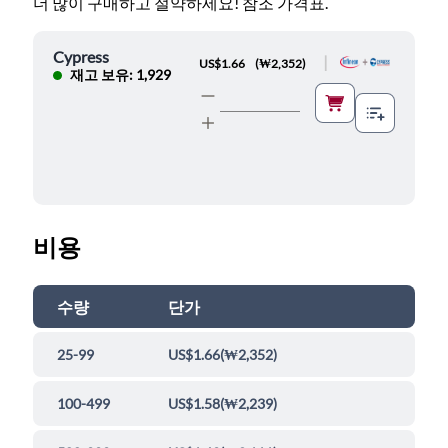
더 많이 구매하고 절약하세요! 참조 가격표.
Cypress
|
US$1.66
(
₩2,352
)
재고 보유: 1,929
비용
수량
단가
25-99
US$1.66
(
₩2,352
)
100-499
US$1.58
(
₩2,239
)