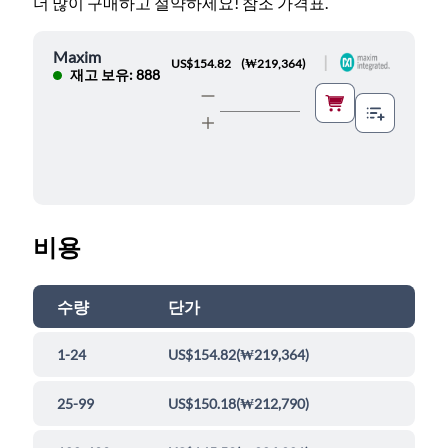
더 많이 구매하고 절약하세요! 참조 가격표.
Maxim
|
US$154.82
(
₩219,364
)
재고 보유: 888
비용
수량
단가
1-24
US$154.82
(
₩219,364
)
25-99
US$150.18
(
₩212,790
)