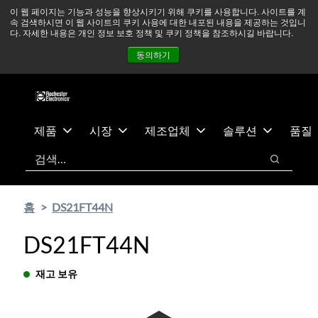
기
바
중동 지역 상황을 지속적으로 주시하고 있으며, 모든 서비스는
이 웹 페이지는 기능과 성능을 향상시키기 위해 쿠키를 사용합니다. 사이트를 계
속 검색하시면 이 웹 사이트의 쿠키 사용에 대한 내포된 내용을 제공하는 것입니
본
닥
정상적으로 운영되고 있습니다.
더 읽어보기 →
다. 자세한 내용은 개인 정보 보호 정책 및 쿠키 정책을 참조하시길 바랍니다.
콘
글
뉴스
문의하기
로그인
동의하기
텐
로
츠
건
건
너
너
뛰
뛰
기
제품
시장
제조업체
솔루션
품질
기
검색
검색
홈
DS21FT44N
DS21FT44N
재고 보유