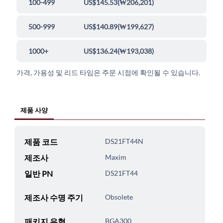
100-499
US$145.53
(
₩206,201
)
500-999
US$140.89
(
₩199,627
)
1000+
US$136.24
(
₩193,038
)
가격, 가용성 및 리드 타임은 주문 시점에 확인될 수 있습니다.
제품 사양
제품 코드
DS21FT44N
제조사
Maxim
일반 PN
DS21FT44
제조사 수명 주기
Obsolete
패키지 유형
BGA300