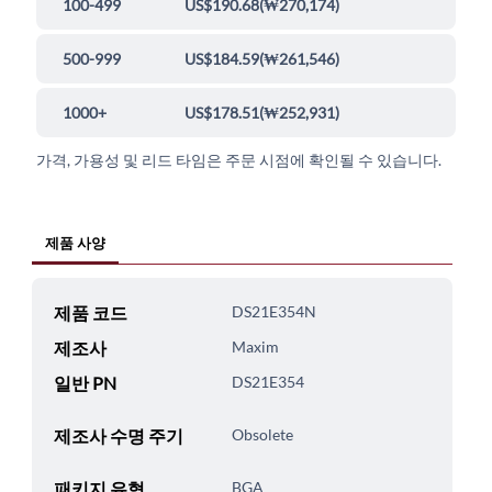
100-499
US$190.68
(
₩270,174
)
500-999
US$184.59
(
₩261,546
)
1000+
US$178.51
(
₩252,931
)
가격, 가용성 및 리드 타임은 주문 시점에 확인될 수 있습니다.
제품 사양
제품 코드
DS21E354N
제조사
Maxim
일반 PN
DS21E354
제조사 수명 주기
Obsolete
패키지 유형
BGA