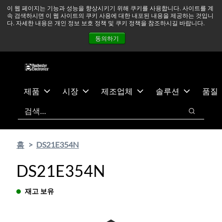
기
바
중동 지역 상황을 지속적으로 주시하고 있으며, 모든 서비스는
이 웹 페이지는 기능과 성능을 향상시키기 위해 쿠키를 사용합니다. 사이트를 계
속 검색하시면 이 웹 사이트의 쿠키 사용에 대한 내포된 내용을 제공하는 것입니
본
닥
정상적으로 운영되고 있습니다.
더 읽어보기 →
다. 자세한 내용은 개인 정보 보호 정책 및 쿠키 정책을 참조하시길 바랍니다.
콘
글
뉴스
문의하기
로그인
동의하기
텐
로
츠
건
건
너
너
뛰
뛰
기
제품
시장
제조업체
솔루션
품질
기
검색
검색
홈
DS21E354N
DS21E354N
재고 보유