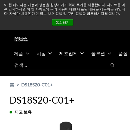
기
바
중동 지역 상황을 지속적으로 주시하고 있으며, 모든 서비스는
이 웹 페이지는 기능과 성능을 향상시키기 위해 쿠키를 사용합니다. 사이트를 계
속 검색하시면 이 웹 사이트의 쿠키 사용에 대한 내포된 내용을 제공하는 것입니
본
닥
정상적으로 운영되고 있습니다.
더 읽어보기 →
다. 자세한 내용은 개인 정보 보호 정책 및 쿠키 정책을 참조하시길 바랍니다.
콘
글
뉴스
문의하기
로그인
동의하기
텐
로
츠
건
건
너
너
뛰
뛰
기
제품
시장
제조업체
솔루션
품질
기
검색
검색
홈
DS18S20-C01+
DS18S20-C01+
재고 보유