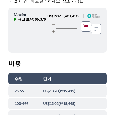
더 많이 구매하고 절약하세요! 참조 가격표.
Maxim
|
US$13.70
(
₩19,412
)
재고 보유: 99,379
비용
수량
단가
25-99
US$13.70
(
₩19,412
)
100-499
US$13.02
(
₩18,448
)