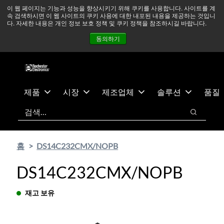
기
바
중동 지역 상황을 지속적으로 주시하고 있으며, 모든 서비스는
이 웹 페이지는 기능과 성능을 향상시키기 위해 쿠키를 사용합니다. 사이트를 계
속 검색하시면 이 웹 사이트의 쿠키 사용에 대한 내포된 내용을 제공하는 것입니
본
닥
정상적으로 운영되고 있습니다.
더 읽어보기 →
다. 자세한 내용은 개인 정보 보호 정책 및 쿠키 정책을 참조하시길 바랍니다.
콘
글
뉴스
문의하기
로그인
동의하기
텐
로
츠
건
건
너
너
뛰
뛰
기
제품
시장
제조업체
솔루션
품질
기
검색
검색
홈
DS14C232CMX/NOPB
DS14C232CMX/NOPB
재고 보유