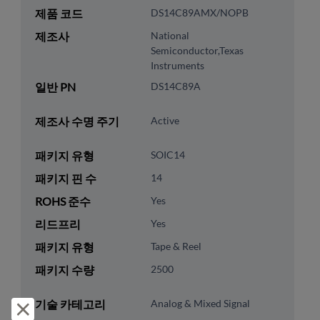
제품 코드
DS14C89AMX/NOPB
제조사
National
Semiconductor,Texas
Instruments
일반 PN
DS14C89A
제조사 수명 주기
Active
패키지 유형
SOIC14
패키지 핀 수
14
ROHS 준수
Yes
리드프리
Yes
패키지 유형
Tape & Reel
패키지 수량
2500
기술 카테고리
Analog & Mixed Signal
거부 및 닫기