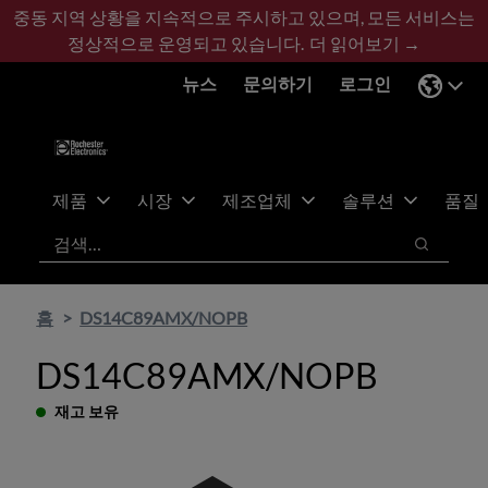
기
바
중동 지역 상황을 지속적으로 주시하고 있으며, 모든 서비스는
본
닥
정상적으로 운영되고 있습니다.
더 읽어보기 →
콘
글
뉴스
문의하기
로그인
텐
로
츠
건
건
너
너
뛰
뛰
기
제품
시장
제조업체
솔루션
품질
기
검색
검색
홈
DS14C89AMX/NOPB
DS14C89AMX/NOPB
재고 보유