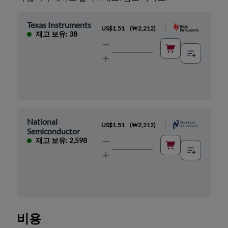
Texas Instruments
|
US$1.51
(
₩2,212
)
재고 보유: 38
National
|
US$1.51
(
₩2,212
)
Semiconductor
재고 보유: 2,598
비용