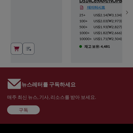
DS14C89AM/NOPB
데이터시트
Sh
1,479
)
25+
US$2.14
(
₩3,134
)
1,333
)
100+
US$2.03
(
₩2,973
)
1,230
)
500+
US$1.93
(
₩2,827
)
1,098
)
1000+
US$1.82
(
₩2,666
)
923
)
10000+
US$1.71
(
₩2,504
)
재고 보유: 4,481
뉴스레터를 구독하세요
매주 최신 뉴스, 기사, 리소스를 받아 보세요.
구독