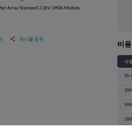
fier Array Standard 2.2kV 390A Module
의
게시물 공유
비용
수
25-
100
500
 닫기
100