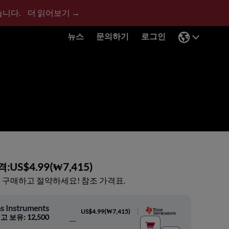
습니다.
더 읽어보기 →
뉴스
문의하기
로그인
격:
US$4.99
(
₩7,415
)
 구매하고 절약하세요! 참조 가격표.
s Instruments
|
US$4.99
(
₩7,415
)
고 보유: 12,500