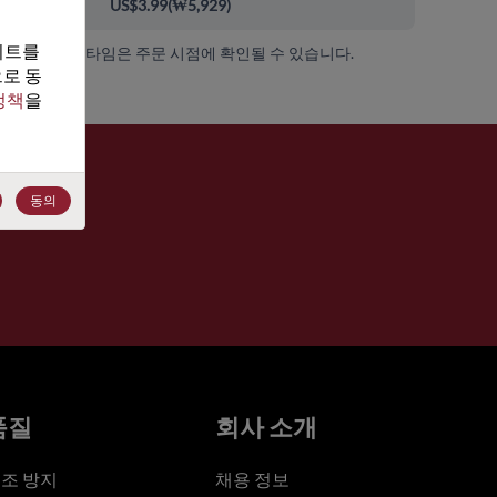
00+
US$3.99
(
₩5,929
)
트를 
가용성 및 리드 타임은 주문 시점에 확인될 수 있습니다.
로 동
정책
을 
동의
품질
회사 소개
조 방지
채용 정보