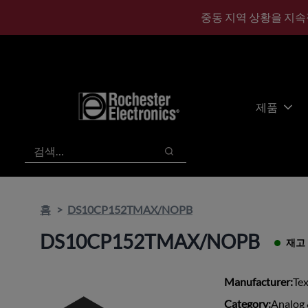
기
바
중동 지역 상황을 지속
본
닥
콘
글
텐
로
츠
건
건
너
너
뛰
제품
뛰
기
기
검색
검색
홈
DS10CP152TMAX/NOPB
DS10CP152TMAX/NOPB
재고
Manufacturer:
Te
Category:
Analog 