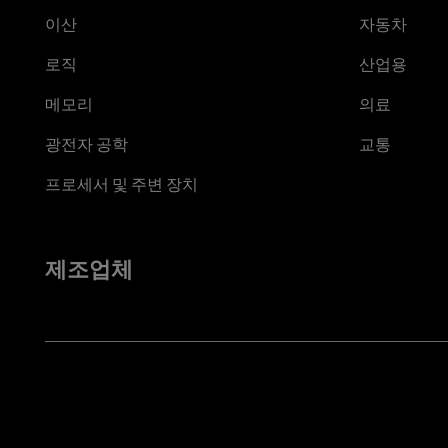
이산
자동차
로직
산업용
메모리
의료
광전자 공학
교통
프로세서 및 주변 장치
제조업체