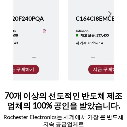
Show nex
TMS320F240PQA
nstruments
Infineon
보유: 5,608
재고 보유: 137,455
:
US$137.43
내 가격:
US$56.14
지금 구매하기
지금 구매하기
70개 이상의 선도적인 반도체 제조
업체의 100% 공인을 받았습니다.
Rochester Electronics는 세계에서 가장 큰 반도체
지속 공급업체로