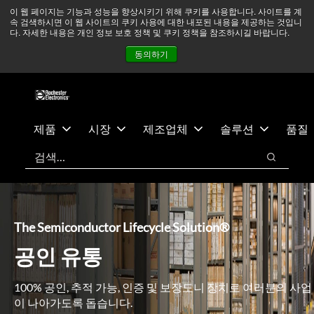
기
바
중동 지역 상황을 지속적으로 주시하고 있으며, 모든 서비스는
이 웹 페이지는 기능과 성능을 향상시키기 위해 쿠키를 사용합니다. 사이트를 계
속 검색하시면 이 웹 사이트의 쿠키 사용에 대한 내포된 내용을 제공하는 것입니
본
닥
정상적으로 운영되고 있습니다.
더 읽어보기 →
다. 자세한 내용은 개인 정보 보호 정책 및 쿠키 정책을 참조하시길 바랍니다.
콘
글
뉴스
문의하기
로그인
동의하기
텐
로
츠
건
건
너
너
뛰
뛰
기
제품
시장
제조업체
솔루션
품질
기
검색
검색
The Semiconductor Lifecycle Solution®
공인 유통
100% 공인, 추적 가능, 인증 및 보장도니 장치로 여러분의 사업
이 나아가도록 돕습니다.