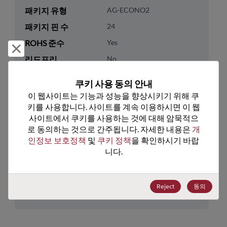
패키지 유형
AG-ECONO2
패키지 핀 수
24
ROHS 준수
Yes
거부 및 닫기
리드프리
No
패키지 유형
Tray
쿠키 사용 동의 안내
패키지 수량
10
이 웹사이트는 기능과 성능을 향상시키기 위해 쿠
키를 사용합니다. 사이트를 계속 이용하시면 이 웹
기술 카테고리
Discretes
사이트에서 쿠키를 사용하는 것에 대해 암묵적으
로 동의하는 것으로 간주됩니다. 자세한 내용은 
개
기술 하위 카테고리
Diodes
인정보 보호정책
 및 
쿠키 정책
을 확인하시기 바랍
기술 그룹
Thyristors/TRIACs
니다.
미국 HTS 코드
8541.10.0080
Reject
동의
ECCN
EAR99