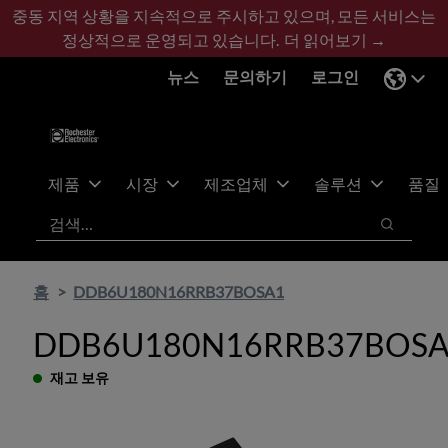
기
바
중동 지역 상황을 지속적으로 주시하고 있으며, 모든 서비스는
본
닥
정상적으로 운영되고 있습니다.
더 읽어보기 →
콘
글
뉴스
문의하기
로그인
텐
로
츠
건
건
너
너
뛰
뛰
기
제품
시장
제조업체
솔루션
품질
기
검색
검색
홈
DDB6U180N16RRB37BOSA1
DDB6U180N16RRB37BOS
재고 보유