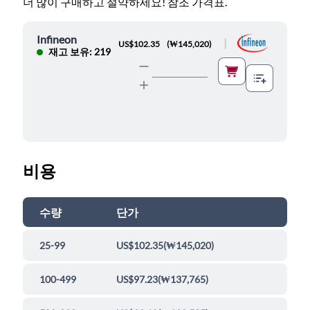
더 많이 구매하고 절약하세요! 참조 가격표.
Infineon
|
US$102.35
(
₩145,020
)
재고 보유: 219
비용
수량
단가
25-99
US$102.35
(
₩145,020
)
100-499
US$97.23
(
₩137,765
)