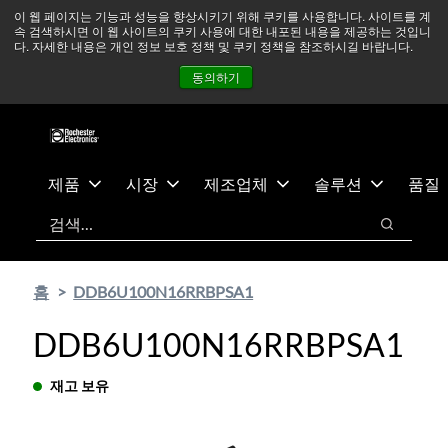
기
바
중동 지역 상황을 지속적으로 주시하고 있으며, 모든 서비스는
이 웹 페이지는 기능과 성능을 향상시키기 위해 쿠키를 사용합니다. 사이트를 계
속 검색하시면 이 웹 사이트의 쿠키 사용에 대한 내포된 내용을 제공하는 것입니
본
닥
정상적으로 운영되고 있습니다.
더 읽어보기 →
다. 자세한 내용은 개인 정보 보호 정책 및 쿠키 정책을 참조하시길 바랍니다.
콘
글
뉴스
문의하기
로그인
동의하기
텐
로
츠
건
건
너
너
뛰
뛰
기
제품
시장
제조업체
솔루션
품질
기
검색
검색
홈
DDB6U100N16RRBPSA1
DDB6U100N16RRBPSA1
재고 보유