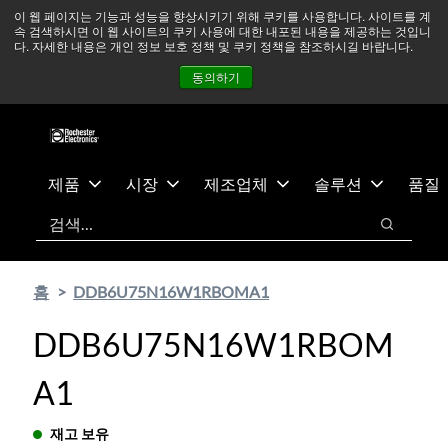
기
바
중동 지역 상황을 지속적으로 주시하고 있으며, 모든 서비스는
이 웹 페이지는 기능과 성능을 향상시키기 위해 쿠키를 사용합니다. 사이트를 계
속 검색하시면 이 웹 사이트의 쿠키 사용에 대한 내포된 내용을 제공하는 것입니
본
닥
정상적으로 운영되고 있습니다.
더 읽어보기 →
다. 자세한 내용은 개인 정보 보호 정책 및 쿠키 정책을 참조하시길 바랍니다.
콘
글
뉴스
문의하기
로그인
동의하기
텐
로
츠
건
건
너
너
뛰
뛰
기
제품
시장
제조업체
솔루션
품질
기
검색
검색
홈
DDB6U75N16W1RBOMA1
DDB6U75N16W1RBOM
A1
재고 보유