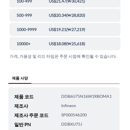
100-499
US$21.47
(
₩30,421
)
500-999
US$20.34
(
₩28,820
)
1000-9999
US$19.21
(
₩27,219
)
10000+
US$18.08
(
₩25,618
)
가격, 가용성 및 리드 타임은 주문 시점에 확인될 수 있습니다.
제품 사양
제품 코드
DDB6U75N16W1RBOMA1
제조사
Infineon
제조사 주문 코드
SP000546200
일반 PN
DDBXU75J