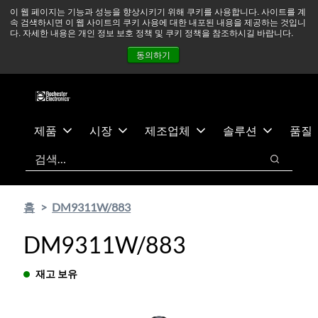
기
바
중동 지역 상황을 지속적으로 주시하고 있으며, 모든 서비스는
이 웹 페이지는 기능과 성능을 향상시키기 위해 쿠키를 사용합니다. 사이트를 계
속 검색하시면 이 웹 사이트의 쿠키 사용에 대한 내포된 내용을 제공하는 것입니
본
닥
정상적으로 운영되고 있습니다.
더 읽어보기 →
다. 자세한 내용은 개인 정보 보호 정책 및 쿠키 정책을 참조하시길 바랍니다.
콘
글
뉴스
문의하기
로그인
동의하기
텐
로
츠
건
건
너
너
뛰
뛰
기
제품
시장
제조업체
솔루션
품질
기
검색
검색
홈
DM9311W/883
DM9311W/883
재고 보유