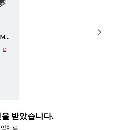
Show next sli
C164CI8EMCBKXUMA1
인을 받았습니다.
공급업체로