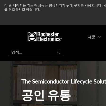
기
바
이 웹 페이지는 기능과 성능을 향상시키기 위해 쿠키를 사용합니다. 사
중동 지역 상황을 지속
본
닥
을 참조하시길 바랍니다.
콘
글
텐
로
츠
건
건
너
너
뛰
제품
뛰
기
기
검색
검색
The Semiconductor Lifecycle Solu
공인 유통