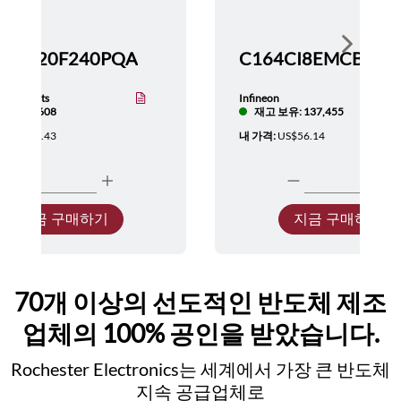
Show nex
TMS320F240PQA
nstruments
Infineon
보유: 5,608
재고 보유: 137,455
:
US$137.43
내 가격:
US$56.14
지금 구매하기
지금 구매하기
70개 이상의 선도적인 반도체 제조
업체의 100% 공인을 받았습니다.
Rochester Electronics는 세계에서 가장 큰 반도체
지속 공급업체로