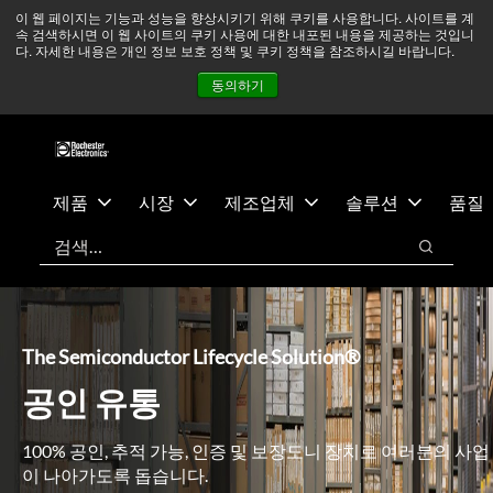
기
바
중동 지역 상황을 지속적으로 주시하고 있으며, 모든 서비스는
이 웹 페이지는 기능과 성능을 향상시키기 위해 쿠키를 사용합니다. 사이트를 계
속 검색하시면 이 웹 사이트의 쿠키 사용에 대한 내포된 내용을 제공하는 것입니
본
닥
정상적으로 운영되고 있습니다.
더 읽어보기 →
다. 자세한 내용은 개인 정보 보호 정책 및 쿠키 정책을 참조하시길 바랍니다.
콘
글
뉴스
문의하기
로그인
동의하기
텐
로
츠
건
건
너
너
뛰
뛰
기
제품
시장
제조업체
솔루션
품질
기
검색
검색
The Semiconductor Lifecycle Solution®
공인 유통
100% 공인, 추적 가능, 인증 및 보장도니 장치로 여러분의 사업
이 나아가도록 돕습니다.