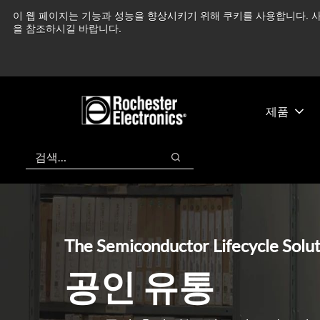
기
바
이 웹 페이지는 기능과 성능을 향상시키기 위해 쿠키를 사용합니다. 사
중동 지역 상황을 지속
본
닥
을 참조하시길 바랍니다.
콘
글
텐
로
츠
건
건
너
너
뛰
제품
뛰
기
기
검색
검색
The Semiconductor Lifecycle Solu
공인 유통