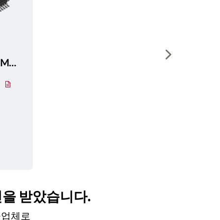
Show next sli
C164CI8EMCBKXUMA1
인을 받았습니다.
공급업체로