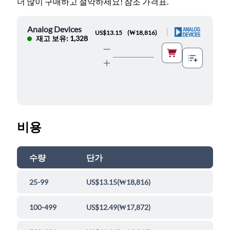
더 많이 구매하고 절약하세요! 참조 가격표.
Analog Devices
|
US$13.15
(
₩18,816
)
재고 보유: 1,328
비용
수량
단가
25-99
US$13.15
(
₩18,816
)
100-499
US$12.49
(
₩17,872
)