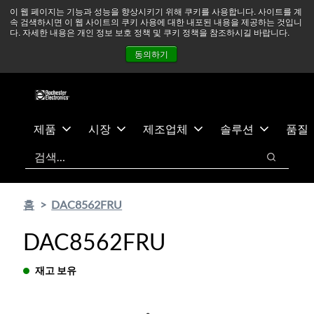
기
바
중동 지역 상황을 지속적으로 주시하고 있으며, 모든 서비스는
이 웹 페이지는 기능과 성능을 향상시키기 위해 쿠키를 사용합니다. 사이트를 계
속 검색하시면 이 웹 사이트의 쿠키 사용에 대한 내포된 내용을 제공하는 것입니
본
닥
정상적으로 운영되고 있습니다.
더 읽어보기 →
다. 자세한 내용은 개인 정보 보호 정책 및 쿠키 정책을 참조하시길 바랍니다.
콘
글
뉴스
문의하기
로그인
동의하기
텐
로
츠
건
건
너
너
뛰
뛰
기
제품
시장
제조업체
솔루션
품질
기
검색
검색
홈
DAC8562FRU
DAC8562FRU
재고 보유