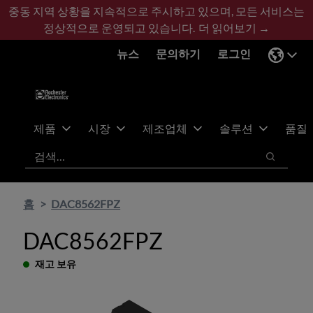
기
바
중동 지역 상황을 지속적으로 주시하고 있으며, 모든 서비스는
본
닥
정상적으로 운영되고 있습니다.
더 읽어보기 →
콘
글
뉴스
문의하기
로그인
텐
로
츠
건
건
너
너
뛰
뛰
기
제품
시장
제조업체
솔루션
품질
기
검색
검색
홈
DAC8562FPZ
DAC8562FPZ
재고 보유