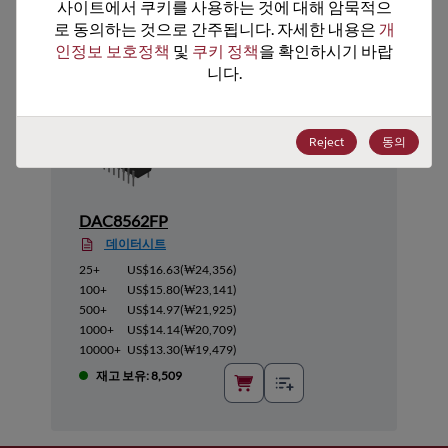
추천 대체 제품
사이트에서 쿠키를 사용하는 것에 대해 암묵적으
로 동의하는 것으로 간주됩니다. 자세한 내용은 
개
인정보 보호정책
 및 
쿠키 정책
을 확인하시기 바랍
니다.
Reject
동의
DAC8562FP
데이터시트
25+
US$16.63
(
₩24,356
)
100+
US$15.80
(
₩23,141
)
500+
US$14.97
(
₩21,925
)
1000+
US$14.14
(
₩20,709
)
10000+
US$13.30
(
₩19,479
)
재고 보유: 8,509