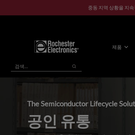
기
바
중동 지역 상황을 지속
본
닥
콘
글
텐
로
츠
건
건
너
너
뛰
제품
뛰
기
기
검색
검색
The Semiconductor Lifecycle Solu
공인 유통