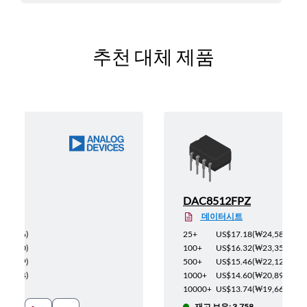
추천 대체 제품
DAC8512FPZ
데이터시트
12,206
)
25+
US$17.18
(
₩24,583
)
11,590
)
100+
US$16.32
(
₩23,352
)
10,989
)
500+
US$15.46
(
₩22,122
)
10,374
)
1000+
US$14.60
(
₩20,891
)
9,759
)
10000+
US$13.74
(
₩19,661
)
재고 보유: 3,758