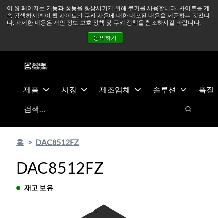
기
바
중동 지역 상황을 지속적으로 주시하고 있으며, 모든 서비스는
이 웹 페이지는 기능과 성능을 향상시키기 위해 쿠키를 사용합니다. 사이트를 계
속 검색하시면 이 웹 사이트의 쿠키 사용에 대한 내포된 내용을 제공하는 것입니
본
닥
정상적으로 운영되고 있습니다.
더 읽어보기 →
다. 자세한 내용은 개인 정보 보호 정책 및 쿠키 정책을 참조하시길 바랍니다.
콘
글
뉴스
문의하기
로그인
동의하기
텐
로
츠
건
건
너
너
뛰
뛰
기
제품
시장
제조업체
솔루션
품질
기
검색
검색
홈
DAC8512FZ
DAC8512FZ
재고 보유