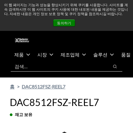
기
바
중동 지역 상황을 지속적으로 주시하고 있으며, 모든 서비스는
이 웹 페이지는 기능과 성능을 향상시키기 위해 쿠키를 사용합니다. 사이트를 계
속 검색하시면 이 웹 사이트의 쿠키 사용에 대한 내포된 내용을 제공하는 것입니
본
닥
정상적으로 운영되고 있습니다.
더 읽어보기 →
다. 자세한 내용은 개인 정보 보호 정책 및 쿠키 정책을 참조하시길 바랍니다.
콘
글
뉴스
문의하기
로그인
동의하기
텐
로
츠
건
건
너
너
뛰
뛰
기
제품
시장
제조업체
솔루션
품질
기
검색
검색
홈
DAC8512FSZ-REEL7
DAC8512FSZ-REEL7
재고 보유