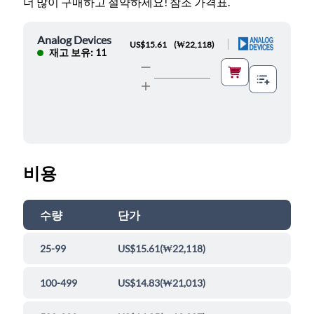
더 많이 구매하고 절약하세요! 참조 가격표.
Analog Devices
|
US$15.61
(
₩22,118
)
재고 보유: 11
비용
수량
단가
25-99
US$15.61
(
₩22,118
)
100-499
US$14.83
(
₩21,013
)