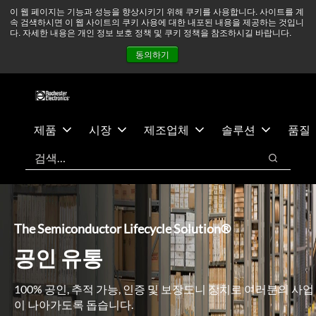
기
바
중동 지역 상황을 지속적으로 주시하고 있으며, 모든 서비스는
이 웹 페이지는 기능과 성능을 향상시키기 위해 쿠키를 사용합니다. 사이트를 계
속 검색하시면 이 웹 사이트의 쿠키 사용에 대한 내포된 내용을 제공하는 것입니
본
닥
정상적으로 운영되고 있습니다.
더 읽어보기 →
다. 자세한 내용은 개인 정보 보호 정책 및 쿠키 정책을 참조하시길 바랍니다.
콘
글
뉴스
문의하기
로그인
동의하기
텐
로
츠
건
건
너
너
뛰
뛰
기
제품
시장
제조업체
솔루션
품질
기
검색
검색
The Semiconductor Lifecycle Solution®
공인 유통
100% 공인, 추적 가능, 인증 및 보장도니 장치로 여러분의 사업
이 나아가도록 돕습니다.