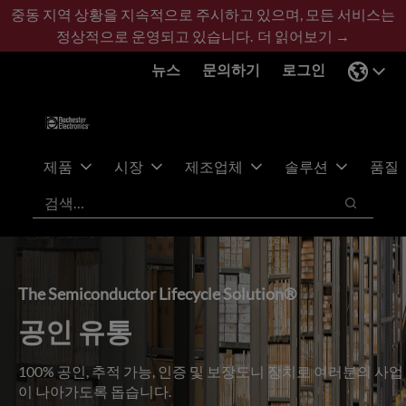
기
바
중동 지역 상황을 지속적으로 주시하고 있으며, 모든 서비스는
본
닥
정상적으로 운영되고 있습니다.
더 읽어보기 →
콘
글
뉴스
문의하기
로그인
텐
로
츠
건
건
너
너
뛰
뛰
기
제품
시장
제조업체
솔루션
품질
기
검색
검색
The Semiconductor Lifecycle Solution®
공인 유통
100% 공인, 추적 가능, 인증 및 보장도니 장치로 여러분의 사업
이 나아가도록 돕습니다.