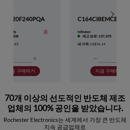
Show nex
TMS320F240PQA
nstruments
Infineon
보유: 5,608
재고 보유: 137,455
:
US$137.43
내 가격:
US$56.14
지금 구매하기
지금 구매하기
70개 이상의 선도적인 반도체 제조
업체의 100% 공인을 받았습니다.
Rochester Electronics는 세계에서 가장 큰 반도체
지속 공급업체로