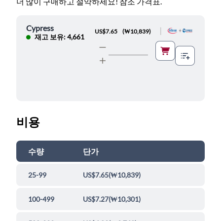
더 많이 구매하고 절약하세요! 참조 가격표.
Cypress
|
US$7.65
(
₩10,839
)
재고 보유: 4,661
비용
수량
단가
25-99
US$7.65
(
₩10,839
)
100-499
US$7.27
(
₩10,301
)