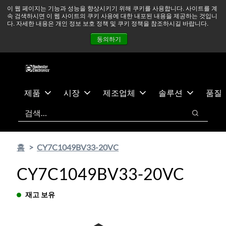
기
바
중동 지역 상황을 지속적으로 주시하고 있으며, 모든 서비스는
이 웹 페이지는 기능과 성능을 향상시키기 위해 쿠키를 사용합니다. 사이트를 계
속 검색하시면 이 웹 사이트의 쿠키 사용에 대한 내포된 내용을 제공하는 것입니
본
닥
정상적으로 운영되고 있습니다.
더 읽어보기 →
다. 자세한 내용은 개인 정보 보호 정책 및 쿠키 정책을 참조하시길 바랍니다.
콘
글
뉴스
문의하기
로그인
동의하기
텐
로
츠
건
건
너
너
뛰
뛰
기
제품
시장
제조업체
솔루션
품질
기
검색
검색
홈
CY7C1049BV33-20VC
CY7C1049BV33-20VC
재고 보유