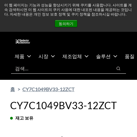
기
바
중동 지역 상황을 지속적으로 주시하고 있으며, 모든 서비스는
이 웹 페이지는 기능과 성능을 향상시키기 위해 쿠키를 사용합니다. 사이트를 계
속 검색하시면 이 웹 사이트의 쿠키 사용에 대한 내포된 내용을 제공하는 것입니
본
닥
정상적으로 운영되고 있습니다.
더 읽어보기 →
다. 자세한 내용은 개인 정보 보호 정책 및 쿠키 정책을 참조하시길 바랍니다.
콘
글
뉴스
문의하기
로그인
동의하기
텐
로
츠
건
건
너
너
뛰
뛰
기
제품
시장
제조업체
솔루션
품질
기
검색
검색
홈
CY7C1049BV33-12ZCT
CY7C1049BV33-12ZCT
재고 보유