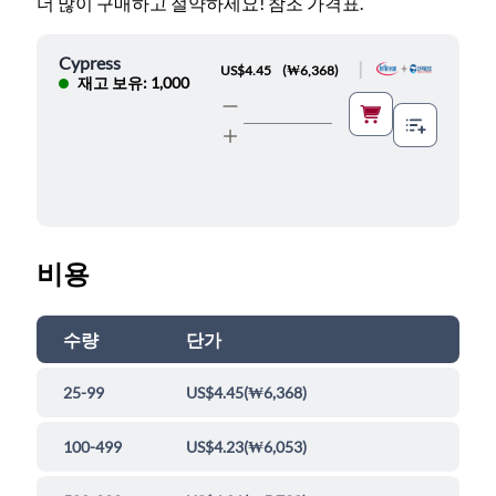
더 많이 구매하고 절약하세요! 참조 가격표.
Cypress
|
US$4.45
(
₩6,368
)
재고 보유: 1,000
비용
수량
단가
25-99
US$4.45
(
₩6,368
)
100-499
US$4.23
(
₩6,053
)