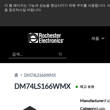
기
바
이 웹 페이지는 기능과 성능을 향상시키기 위해 쿠키를 사용합니다. 사
중동 지역 상황을 지속
본
닥
을 참조하시길 바랍니다.
콘
글
텐
로
츠
건
건
너
너
뛰
제품
뛰
기
기
검색
검색
홈
DM74LS166WMX
DM74LS166WMX
재고 보유
Manufacturer:
Fai
Category:
Logic