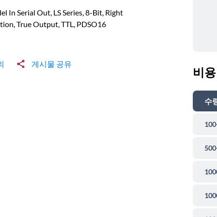
lel In Serial Out, LS Series, 8-Bit, Right
tion, True Output, TTL, PDSO16
의
게시물 공유
비용
수
100
500
100
100