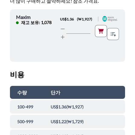
더 많이 구매하고 절약하세요! 참조 가격표.
Maxim
|
US$1.36
(
₩1,927
)
재고 보유: 1,078
비용
수량
단가
100-499
US$1.36
(
₩1,927
)
500-999
US$1.22
(
₩1,729
)