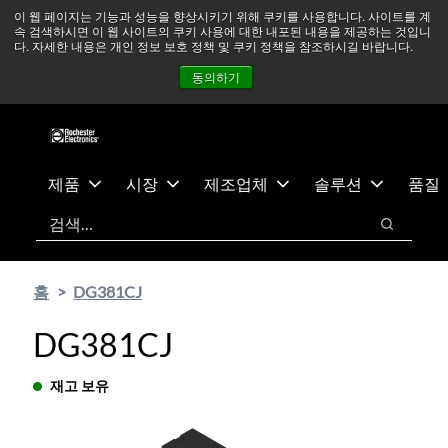
기
바
중동 지역 상황을 지속적으로 주시하고 있으며, 모든 서비스는
이 웹 페이지는 기능과 성능을 향상시키기 위해 쿠키를 사용합니다. 사이트를 계
속 검색하시면 이 웹 사이트의 쿠키 사용에 대한 내포된 내용을 제공하는 것입니
본
닥
정상적으로 운영되고 있습니다.
더 읽어보기 →
다. 자세한 내용은 개인 정보 보호 정책 및 쿠키 정책을 참조하시길 바랍니다.
콘
글
뉴스
문의하기
로그인
동의하기
텐
로
츠
건
건
너
너
뛰
뛰
기
제품
시장
제조업체
솔루션
품질
기
검색
검색
홈
DG381CJ
DG381CJ
재고 보유