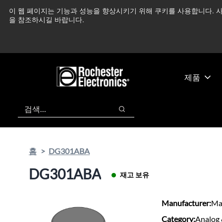
기
바
이 웹 페이지는 기능과 성능을 향상시키기 위해 쿠키를 사용합니다. 사
중동 지역 상황을 지속
본
닥
을 참조하시길 바랍니다.
콘
글
텐
로
츠
건
건
너
너
뛰
제품
뛰
기
기
검색
검색
홈
DG301ABA
DG301ABA
재고 보유
Manufacturer:
Ma
Category:
Analog 