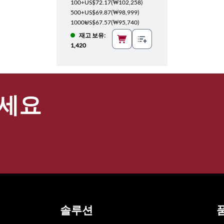
100+
US$72.17
(
₩102,258
)
500+
US$69.87
(
₩98,999
)
1000+
US$67.57
(
₩95,740
)
재고 보유:
1,420
세요
솔루션