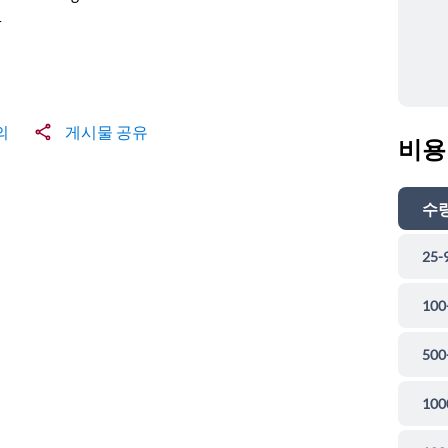
T
의
게시물 공유
비용
수
25-
100
500
100