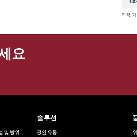
100
가격, 
세요
솔루션
 및 방위
공인 유통
위