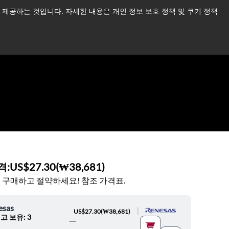
제공하는 것입니다. 자세한 내용은 개인 정보 보호 정책 및 쿠키 정책
습니다.
더 읽어보기 →
뉴스
문의하기
로그인
격:
US$27.30
(
₩38,681
)
 구매하고 절약하세요! 참조 가격표.
esas
|
US$27.30
(
₩38,681
)
고 보유: 3