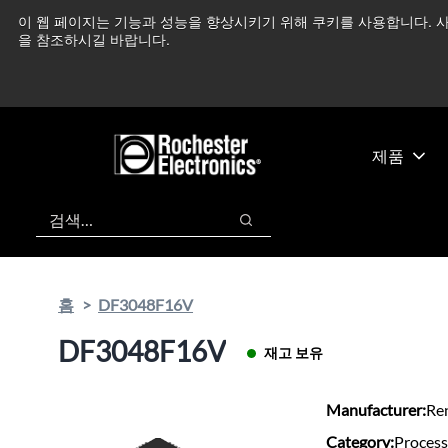
기
바
이 웹 페이지는 기능과 성능을 향상시키기 위해 쿠키를 사용합니다. 사
중동 지역 상황을 지속
본
닥
을 참조하시길 바랍니다.
콘
글
텐
로
츠
건
건
너
너
뛰
제품
뛰
기
기
검색
검색
홈
DF3048F16V
DF3048F16V
재고 보유
Manufacturer:
Re
Category:
Process