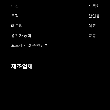
이산
자동차
로직
산업용
메모리
의료
광전자 공학
교통
프로세서 및 주변 장치
제조업체