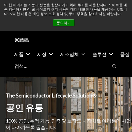
기
바
중동 지역 상황을 지속적으로 주시하고 있으며, 모든 서비스는
이 웹 페이지는 기능과 성능을 향상시키기 위해 쿠키를 사용합니다. 사이트를 계
속 검색하시면 이 웹 사이트의 쿠키 사용에 대한 내포된 내용을 제공하는 것입니
본
닥
정상적으로 운영되고 있습니다.
더 읽어보기 →
다. 자세한 내용은 개인 정보 보호 정책 및 쿠키 정책을 참조하시길 바랍니다.
콘
글
뉴스
문의하기
로그인
동의하기
텐
로
츠
건
건
너
너
뛰
뛰
기
제품
시장
제조업체
솔루션
품질
기
검색
검색
The Semiconductor Lifecycle Solution®
공인 유통
100% 공인, 추적 가능, 인증 및 보장도니 장치로 여러분의 사업
이 나아가도록 돕습니다.