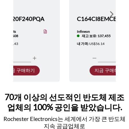
Show nex
TMS320F240PQA
nstruments
Infineon
보유: 5,608
재고 보유: 137,455
:
US$137.43
내 가격:
US$56.14
지금 구매하기
지금 구매하기
70개 이상의 선도적인 반도체 제조
업체의 100% 공인을 받았습니다.
Rochester Electronics는 세계에서 가장 큰 반도체
지속 공급업체로